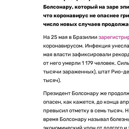
Болсонару, который на заре эп
что коронавирус не опаснее гри
число новых случаев продолжае
На 25 мая в Бразилии
зарегистри
коронавирусом. Инфекция унесла 
мая власти зафиксировали рекорд
от него умерли 1 179 человек. Сил
тысячи зараженных), штат Рио-де-
тысяч).
Президент Болсонару же продолжа
опасен, как кажется, до конца а
превысил отметку в семь тысяч. 
время Болсонару называл болезнь
экономический урон от долгого и