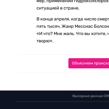
мер, применении гидроксихлорохин
ситуацией в стране.
В конце апреля, когда число сме
пять тысяч, Жаир Мессиас Болсо
«И что? Мне жаль. Что вы хотите, 
творю».
Объясняем происхо
Выходные данные СМ