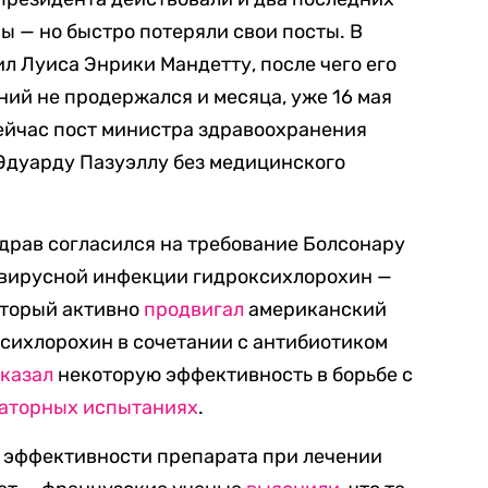
 — но быстро потеряли свои посты. В
л Луиса Энрики Мандетту, после чего его
ний не продержался и месяца, уже 16 мая
 сейчас пост министра здравоохранения
Эдуарду Пазуэллу без медицинского
драв согласился на требование Болсонару
авирусной инфекции гидроксихлорохин —
оторый активно
продвигал
американский
ксихлорохин в сочетании с антибиотиком
казал
некоторую эффективность в борьбе с
аторных испытаниях
.
у эффективности препарата при лечении