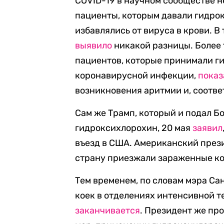
COVID-19 в научном сообществе 
пациенты, которым давали гидро
избавлялись от вируса в крови. 
выявило
никакой разницы. Более 
пациентов, которые принимали г
коронавирусной инфекции,
показ
возникновения аритмии и, соотве
Сам же Трамп, который и подал Б
гидроксихлорохин, 20 мая
заявил
въезд в США. Американский презид
страну приезжали зараженные к
Тем временем, по словам мэра Са
коек в отделениях интенсивной т
заканчивается
. Президент же пр