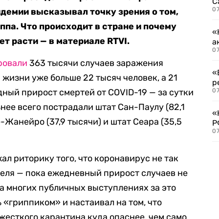
С
07
идемии высказывал точку зрения о том,
ппа. Что происходит в стране и почему
«
т расти — в материале RTVI.
а
07
ровали
363 тысячи случаев заражения
«
жизни уже больше 22 тысяч человек, а 21
р
ный прирост смертей от COVID-19 — за сутки
07
ьнее всего пострадали штат Сан-Паулу (82,1
«
Жанейро (37,9 тысячи) и штат Сеара (35,5
Р
07
л риторику того, что коронавирус не так
преля — пока ежедневный прирост случаев не
На многих публичных выступлениях за это
 «гриппиком» и настаивал на том, что
 жесткого карантина куда опаснее, чем само