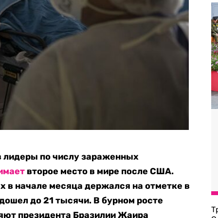
в лидеры по числу зараженных
имает
второе место в мире после США.
 в начале месяца держался на отметке в
 дошел до 21 тысячи. В бурном росте
Т
яют президента Бразилии Жаира