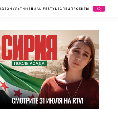
ИДЕО
МУЛЬТИМЕДИА
LIFESTYLE
СПЕЦПРОЕКТЫ