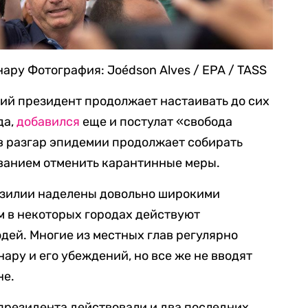
нару
Фотография: Joédson Alves / EPA / TASS
ий президент продолжает настаивать до сих
да,
добавился
еще и постулат «свобода
в разгар эпидемии продолжает собирать
ованием отменить карантинные меры.
разилии наделены довольно широкими
м в некоторых городах действуют
ей. Многие из местных глав регулярно
ару и его убеждений, но все же не вводят
не.
президента действовали и два последних