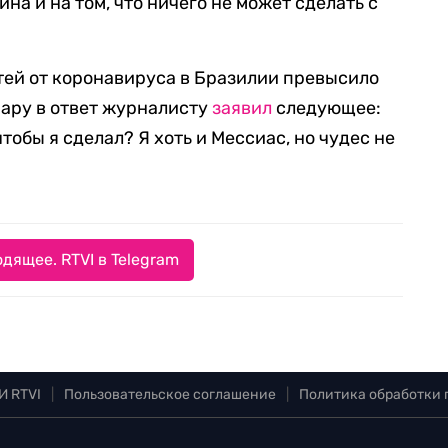
а и на том, что ничего не может сделать с
ртей от коронавируса в Бразилии превысило
нару в ответ журналисту
заявил
следующее:
чтобы я сделал? Я хоть и Мессиас, но чудес не
дящее. RTVI в Telegram
И RTVI
|
Пользовательское соглашение
|
Политика обработки