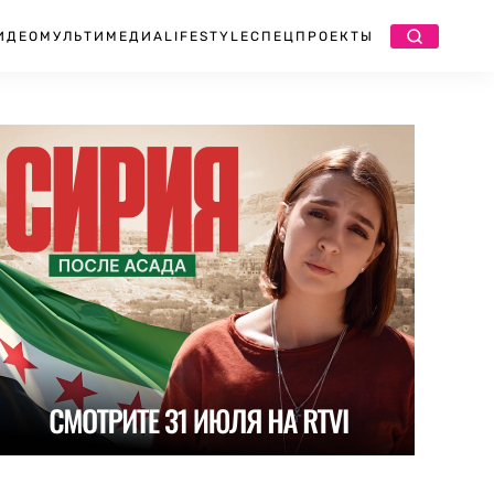
ИДЕО
МУЛЬТИМЕДИА
LIFESTYLE
СПЕЦПРОЕКТЫ