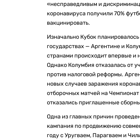
«несправедливым и дискримина
коронавируса получили 70% футбо
вакцинировать.
Изначально Кубок планировалось
государствах — Аргентине и Колу
странами происходит впервые и 
Однако Колумбия отказалась от у
против налоговой реформы. Арген
новых случаев заражения коронав
отборочных матчей на Чемпионат 
отказались приглашенные сборные
Одна из главных причин проведе
кампания по продвижению совмес
году с Уругваем, Парагваем и Чи