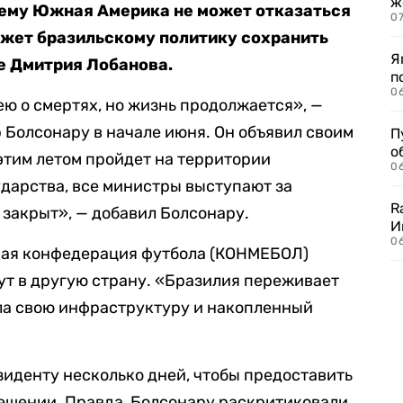
ж
ему Южная Америка не может отказаться
0
ожет бразильскому политику сохранить
Я
е Дмитрия Лобанова.
п
0
ею о смертях, но жизнь продолжается», —
Болсонару в начале июня. Он объявил своим
П
о
этим летом пройдет на территории
06
ударства, все министры выступают за
R
закрыт», — добавил Болсонару.
И
0
ская конфедерация футбола (КОНМЕБОЛ)
сут в другую страну. «Бразилия переживает
ала свою инфраструктуру и накопленный
иденту несколько дней, чтобы предоставить
шении. Правда, Болсонару раскритиковали