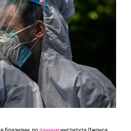
в Бразилии, по
данным
института Джонса