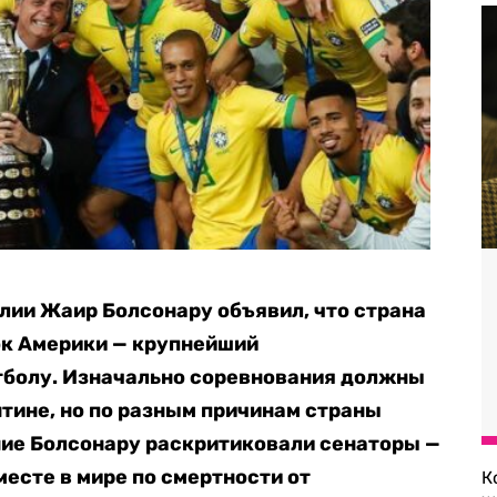
лии Жаир Болсонару объявил, что страна
ок Америки — крупнейший
тболу. Изначально соревнования должны
нтине, но по разным причинам страны
ние Болсонару раскритиковали сенаторы —
месте в мире по смертности от
К