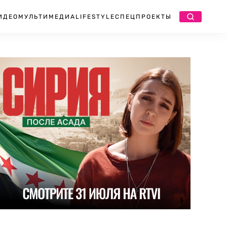
ИДЕО
МУЛЬТИМЕДИА
LIFESTYLE
СПЕЦПРОЕКТЫ