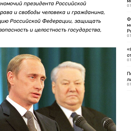
м
лномочий президента Российской
07
рава и свободы человека и гражданина,
Ф
цию Российской Федерации, защищать
м
зопасность и целостность государства,
Р
07
«
о
07
П
л
07