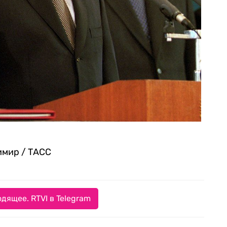
имир / ТАСС
дящее. RTVI в Telegram