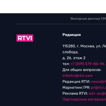
Выходные данные СМ
Редакция
115280, г. Москва, ул. 
слобода,
д. 26, этаж 2
тел:
+7 (499) 579-86-96
Для общих вопросов:
Infortvi@rtvi.com
Редакция RTVI:
news@rt
Маркетинг/PR:
pr@rtvi
Реклама RTVI:
adv-eu@r
Партнерские материа