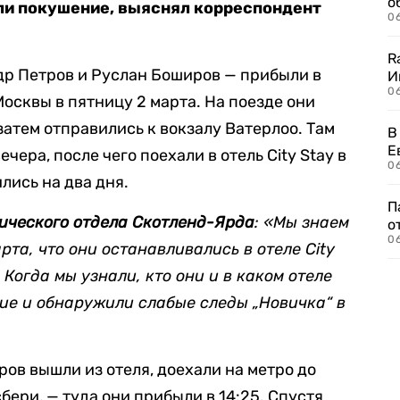
о
ли покушение, выяснял корреспондент
06
R
др Петров и Руслан Боширов — прибыли в
И
0
осквы в пятницу 2 марта. На поезде они
затем отправились к вокзалу Ватерлоо. Там
В
Е
ечера, после чего поехали в отель City Stay в
06
лись на два дня.
П
тического отдела Скотленд-Ярда
: «Мы знаем
о
06
рта, что они останавливались в отеле City
. Когда мы узнали, кто они и в каком отеле
ание и обнаружили слабые следы
„
Новичка
“
в
ров вышли из отеля, доехали на метро до
бери, — туда они прибыли в 14:25. Спустя