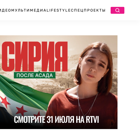
ИДЕО
МУЛЬТИМЕДИА
LIFESTYLE
СПЕЦПРОЕКТЫ