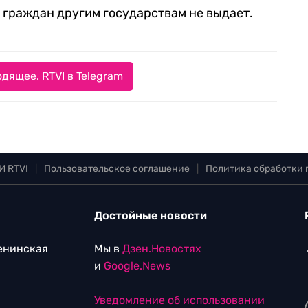
х граждан другим государствам не выдает.
дящее. RTVI в Telegram
И RTVI
|
Пользовательское соглашение
|
Политика обработки
Достойные новости
Ленинская
Мы в
Дзен.Новостях
и
Google.News
Уведомление об использовании