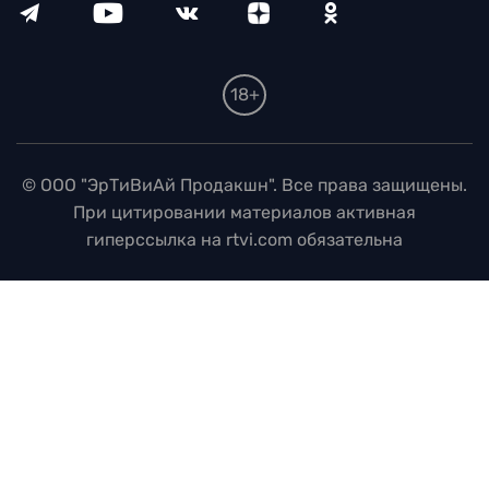
18+
© ООО "ЭрТиВиАй Продакшн". Все права защищены.
При цитировании материалов активная
гиперссылка на rtvi.com обязательна