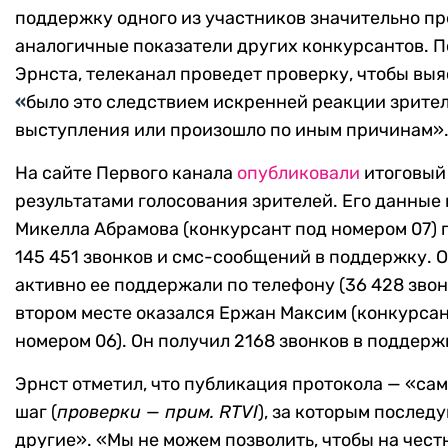
поддержку одного из участников значительно п
аналогичные показатели других конкурсантов. П
Эрнста, телеканал проведет проверку, чтобы выя
«
было это следствием искренней реакции зрите
выступления или произошло по иным причинам»
На сайте Первого канала
опубликовали
итоговый 
результатами голосования зрителей. Его данные 
Микелла Абрамова (конкурсант под номером 07) 
145 451 звонков и смс-сообщений в поддержку. 
активно ее поддержали по телефону (36 428 звон
втором месте оказался Ержан Максим (конкурсан
номером 06). Он получил 2168 звонков в поддерж
Эрнст отметил, что публикация протокола — «са
шаг (
проверки — прим. RTVI
), за которым последу
другие». «Мы не можем позволить, чтобы на чест