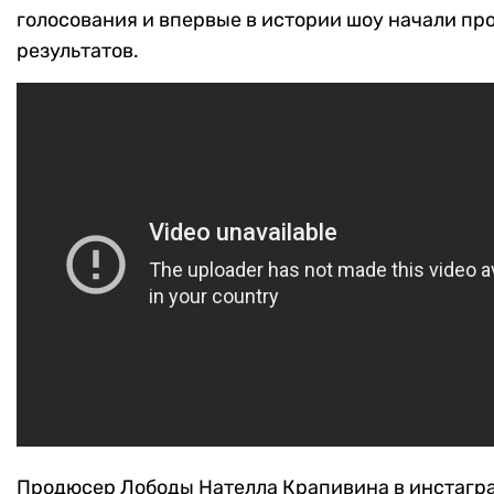
голосования и впервые в истории шоу начали пр
результатов.
Продюсер Лободы Нателла Крапивина в инстагр