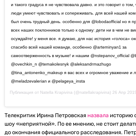
и такого градуса я не чувствовала давно. и это говорит о том,
люди умеют чувствовать и сопереживать. для всей нашей ко
был очень трудный день. особенно для @lobodaofficial но я 
всех наших поклонников только к одному: дети ни в чем не ви
осуждайте! у меня все. я думаю, для нас история «голоса» о
спасибо всей нашей команде, особенно @arteminyan1 за
самоотверженность в музыке! и нашим @nstepanov_official @
@ovechkin_n @temakolesnyk @aleksandrmazhugo
@tina_antonenko_makeup я вас всех и огромное уважение и 
@meladzevalerian и @pelageya_insta
Публикация от
Natella Krapivina
(@natellakrapivina)
26 Апр 2019 
Телекритик Ирина Петровская
назвала
историю 
шоу «неприятной». По ее мнению, не стоит делат
до окончания официального расследования. Пет