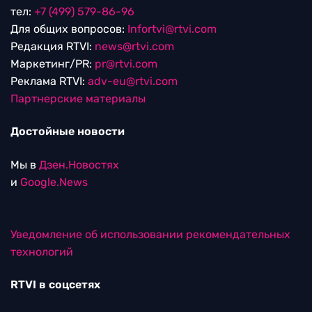
тел:
+7 (499) 579-86-96
Для общих вопросов:
Infortvi@rtvi.com
Редакция RTVI:
news@rtvi.com
Маркетинг/PR:
pr@rtvi.com
Реклама RTVI:
adv-eu@rtvi.com
Партнерские материалы
Достойные новости
Мы в
Дзен.Новостях
и
Google.News
Уведомление об использовании рекомендательных
технологий
RTVI в соцсетях