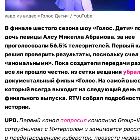
кадр из видео «Голос Дети» / YouTube
В финале шестого сезона шоу «Голос. Дети» 
дочь певицы Алсу Микелла Абрамова, за нее
проголосовали 56,5% телезрителей. Первый к
решил проверить результаты, поскольку счел
«аномальными». Пока создатели передачи ра
все ли прошло честно, из сетки вещания
убра
документальный фильм «Голос. На самой высо
который всегда выходит на следующий день 
финального выпуска. RTVI собрал подробност
истории.
UPD.
Первый канал
попросил
компанию
Group-I
сотрудничает с Интерполом и занимается расс
и предотвращением кибератак, провести незав