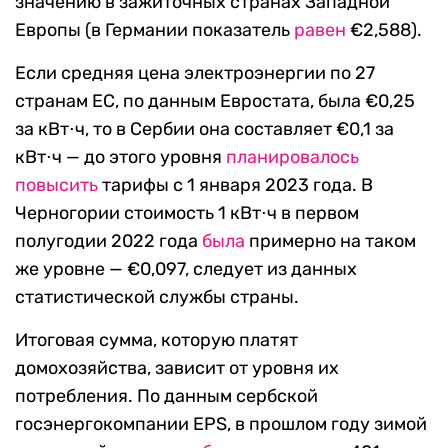
значению в зажиточных странах Западной
Европы (в Германии показатель
равен
€2,588).
Если средняя цена электроэнергии по 27
странам ЕС, по данным Евростата, была €0,25
за кВт⋅ч, то в Сербии она составляет €0,1 за
кВт⋅ч — до этого уровня
планировалось
повысить
тарифы с 1 января 2023 года. В
Черногории стоимость 1 кВт⋅ч в первом
полугодии 2022 года
была
примерно на таком
же уровне — €0,097, следует из данных
статистической службы страны.
Итоговая сумма, которую платят
домохозяйства, зависит от уровня их
потребления. По данным сербской
госэнергокомпании EPS, в прошлом году зимой