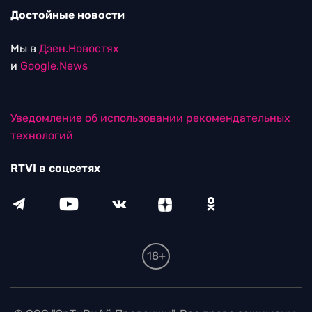
Достойные новости
Мы в
Дзен.Новостях
и
Google.News
Уведомление об использовании рекомендательных
технологий
RTVI в соцсетях
18+