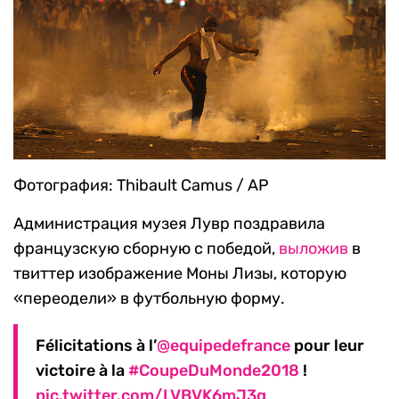
Фотография: Thibault Camus / AP
Администрация музея Лувр поздравила
французскую сборную с победой,
выложив
в
твиттер изображение Моны Лизы, которую
«переодели» в футбольную форму.
Félicitations à l’
@equipedefrance
pour leur
victoire à la
#CoupeDuMonde2018
!
pic.twitter.com/LVBVK6mJ3g