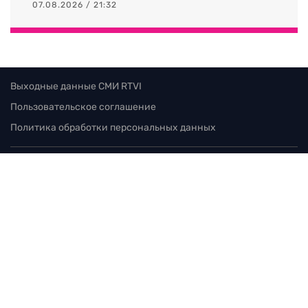
07.08.2026 / 21:32
Выходные данные СМИ RTVI
Пользовательское соглашение
Политика обработки персональных данных
Редакция
115280, г. Москва, ул. Ленинская слобода,
д. 26, этаж 2
тел:
+7 (499) 579-86-96