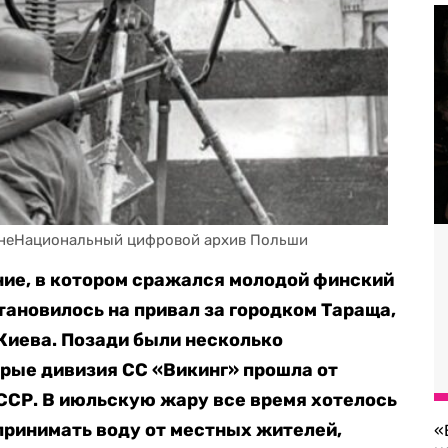
внеНациональный цифровой архив Польши
ние, в котором сражался молодой финский
тановилось на привал за городком Тараща,
 Киева. Позади были несколько
орые дивизия СС «Викинг» прошла от
ССР. В июльскую жару все время хотелось
 принимать воду от местных жителей,
«