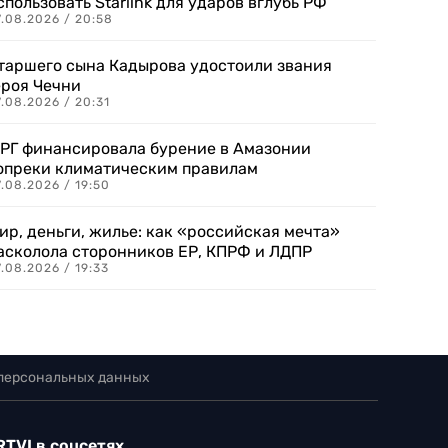
спользовать Starlink для ударов вглубь РФ
7.08.2026 / 20:58
таршего сына Кадырова удостоили звания
ероя Чечни
.08.2026 / 20:31
РГ финансировала бурение в Амазонии
опреки климатическим правилам
.08.2026 / 19:50
ир, деньги, жилье: как «российская мечта»
асколола сторонников ЕР, КПРФ и ЛДПР
.08.2026 / 19:33
 персональных данных
RTVI в соцсетях