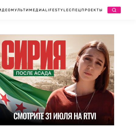
ИДЕО
МУЛЬТИМЕДИА
LIFESTYLE
СПЕЦПРОЕКТЫ