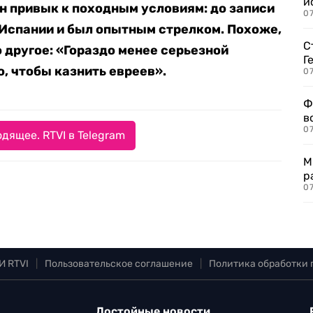
и
н привык к походным условиям: до записи
0
в Испании и был опытным стрелком. Похоже,
С
 другое: «Гораздо менее серьезной
Г
, чтобы казнить евреев».
07
Ф
в
07
дящее. RTVI в Telegram
М
р
07
И RTVI
|
Пользовательское соглашение
|
Политика обработки
Достойные новости