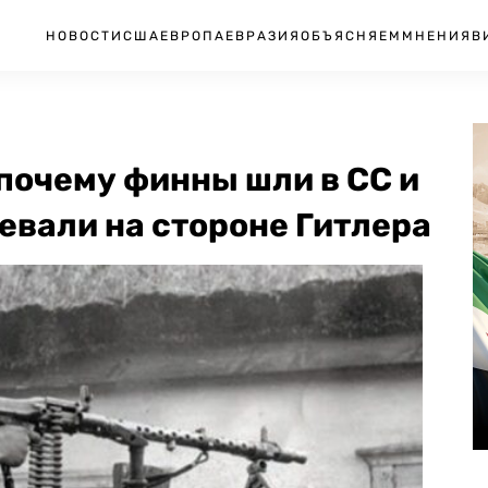
НОВОСТИ
США
ЕВРОПА
ЕВРАЗИЯ
ОБЪЯСНЯЕМ
МНЕНИЯ
В
почему финны шли в СС и
евали на стороне Гитлера