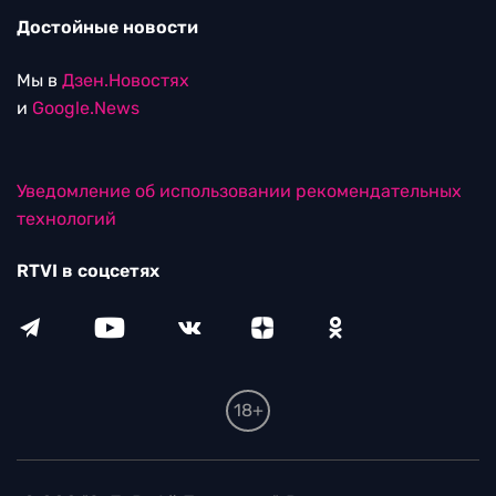
Достойные новости
Мы в
Дзен.Новостях
и
Google.News
Уведомление об использовании рекомендательных
технологий
RTVI в соцсетях
18+