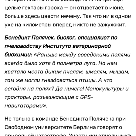
целые гектары гороха — он отцветает в июне,
больше здесь цвести нечему. Так что ни в одном
ухе на километры вперед никто не зажужжит.
Бенедикт Полячек, биолог, специалист по
пчеловодству Института ветеринарной
биохимии:
«Раньше между соседскими полями
всегда было хотя б полметра луга. На нем
хватало места диким пчелам, шмелям, мышам,
там же могли гнездоваться птицы. А что
сегодня на полях? Да ничего! Монокультуры и
тракторы, разъезжающие с GPS-
навигаторами».
Не только в команде Бенедикта Полячека при
Свободном университете Берлина говорят о
природной катастрофе. Участники «пчелиных»