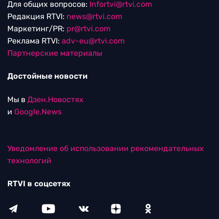
Для общих вопросов:
Infortvi@rtvi.com
Редакция RTVI:
news@rtvi.com
Маркетинг/PR:
pr@rtvi.com
Реклама RTVI:
adv-eu@rtvi.com
Партнерские материалы
Достойные новости
Мы в
Дзен.Новостях
и
Google.News
Уведомление об использовании рекомендательных
технологий
RTVI в соцсетях