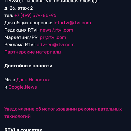
115280, г. Москва, ул. Ленинская слобода,
д. 26, этаж 2
тел:
+7 (499) 579-86-96
Для общих вопросов:
Infortvi@rtvi.com
Редакция RTVI:
news@rtvi.com
Маркетинг/PR:
pr@rtvi.com
Реклама RTVI:
adv-eu@rtvi.com
Партнерские материалы
Достойные новости
Мы в
Дзен.Новостях
и
Google.News
Уведомление об использовании рекомендательных
технологий
RTVI в соцсетях