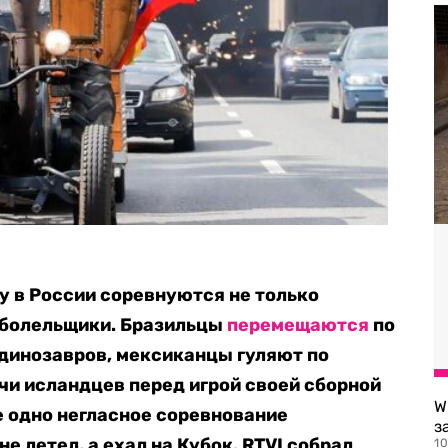
у в России соревнуются не только
х болельщики. Бразильцы
перемещаются
по
динозавров, мексиканцы гуляют по
ячи исландцев перед игрой своей сборной
W
 одно негласное соревнование
з
е летел, а ехал на Кубок. RTVI собрал
10