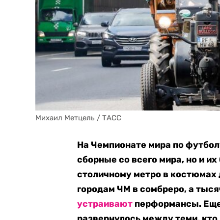
Михаил Метцель / ТАСС
На Чемпионате мира по футбол
сборные со всего мира, но и и
столичному метро в костюмах 
городам ЧМ в сомбреро, а тыс
устраивают
перформансы. Еще
развернулось между теми, кто н