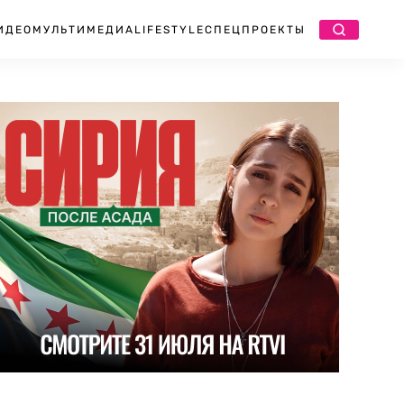
ИДЕО
МУЛЬТИМЕДИА
LIFESTYLE
СПЕЦПРОЕКТЫ