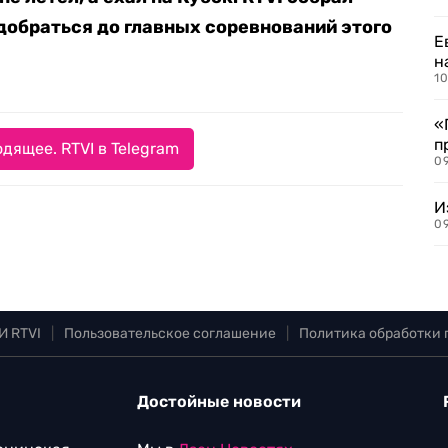
обраться до главных соревнований этого
Е
н
10
«
п
дящее. RTVI в Telegram
0
И
09
И RTVI
|
Пользовательское соглашение
|
Политика обработки
Достойные новости