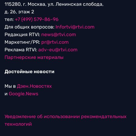
115280, г. Москва, ул. Ленинская слобода,
д. 26, этаж 2
тел:
+7 (499) 579-86-96
Для общих вопросов:
Infortvi@rtvi.com
Редакция RTVI:
news@rtvi.com
Маркетинг/PR:
pr@rtvi.com
Реклама RTVI:
adv-eu@rtvi.com
Партнерские материалы
Достойные новости
Мы в
Дзен.Новостях
и
Google.News
Уведомление об использовании рекомендательных
технологий