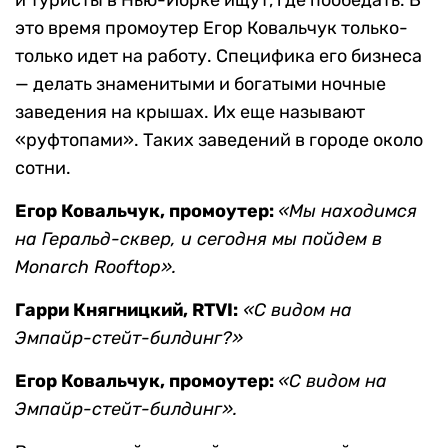
и туристы в Нью-Йорке ищут, где пообедать. В
это время промоутер Егор Ковальчук только-
только идет на работу. Специфика его бизнеса
— делать знаменитыми и богатыми ночные
заведения на крышах. Их еще называют
«руфтопами». Таких заведений в городе около
сотни.
Егор Ковальчук, промоутер:
«Мы находимся
на Геральд-сквер, и сегодня мы пойдем в
Monarch Rooftop».
Гарри Княгницкий, RTVI:
«С видом на
Эмпайр-стейт-билдинг?»
Егор Ковальчук, промоутер:
«С видом на
Эмпайр-стейт-билдинг».