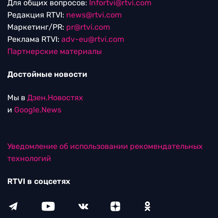
Для общих вопросов:
Infortvi@rtvi.com
Редакция RTVI:
news@rtvi.com
Маркетинг/PR:
pr@rtvi.com
Реклама RTVI:
adv-eu@rtvi.com
Партнерские материалы
Достойные новости
Мы в
Дзен.Новостях
и
Google.News
Уведомление об использовании рекомендательных
технологий
RTVI в соцсетях