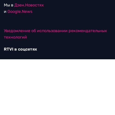
Мы в
Дзен.Новостях
и
Google.News
Уведомление об использовании рекомендательных
технологий
RTVI в соцсетях
18+
© ООО "ЭрТиВиАй Продакшн". Все права защищены.
При цитировании материалов активная