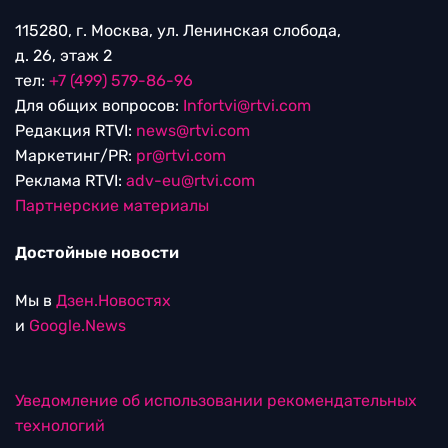
115280, г. Москва, ул. Ленинская слобода,
д. 26, этаж 2
тел:
+7 (499) 579-86-96
Для общих вопросов:
Infortvi@rtvi.com
Редакция RTVI:
news@rtvi.com
Маркетинг/PR:
pr@rtvi.com
Реклама RTVI:
adv-eu@rtvi.com
Партнерские материалы
Достойные новости
Мы в
Дзен.Новостях
и
Google.News
Уведомление об использовании рекомендательных
технологий