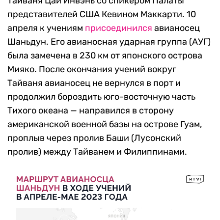
Тайваня Цай Инвэнь со спикером Палаты
представителей США Кевином Маккарти. 10
апреля к учениям
присоединился
авианосец
Шаньдун. Его авианосная ударная группа (АУГ)
была замечена в 230 км от японского острова
Мияко. После окончания учений вокруг
Тайваня авианосец не вернулся в порт и
продолжил бороздить юго-восточную часть
Тихого океана — направился в сторону
американской военной базы на острове Гуам,
проплыв через пролив Баши (Лусонский
пролив) между Тайванем и Филиппинами.