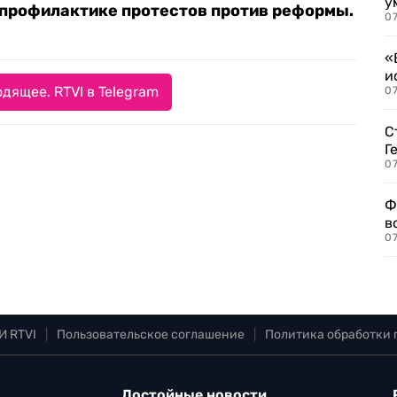
у
 профилактике протестов против реформы.
07
«
и
дящее. RTVI в Telegram
0
С
Г
07
Ф
в
07
И RTVI
|
Пользовательское соглашение
|
Политика обработки
Достойные новости