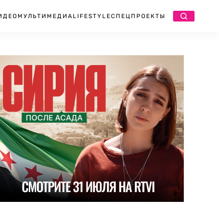
ИДЕО
МУЛЬТИМЕДИА
LIFESTYLE
СПЕЦПРОЕКТЫ