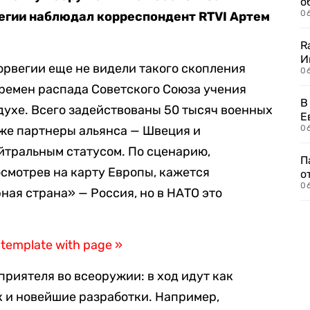
о
06
егии наблюдал корреспондент RTVI Артем
R
И
рвегии еще не видели такого скопления
0
времен распада Советского Союза учения
В
здухе. Всего задействованы 50 тысяч военных
Е
кже партнеры альянса — Швеция и
06
йтральным статусом. По сценарию,
П
осмотрев на карту Европы, кажется
о
06
ная страна» — Россия, но в НАТО это
 template with page »
приятеля во всеоружии: в ход идут как
 и новейшие разработки. Например,