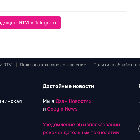
дящее. RTVI в Telegram
И RTVI
|
Пользовательское соглашение
|
Политика обработки
Достойные новости
Ленинская
Мы в
Дзен.Новостях
и
Google.News
Уведомление об использовании
рекомендательных технологий