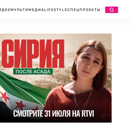
ИДЕО
МУЛЬТИМЕДИА
LIFESTYLE
СПЕЦПРОЕКТЫ