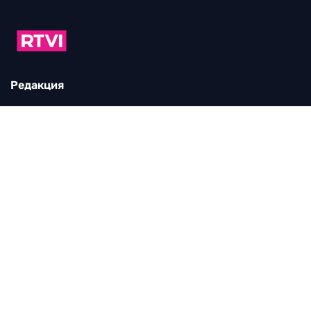
Редакция
115280, г. Москва, ул. Ленинская слобода,
д. 26, этаж 2
тел:
+7 (499) 579-86-96
Для общих вопросов:
Infortvi@rtvi.com
Редакция RTVI:
news@rtvi.com
Маркетинг/PR:
pr@rtvi.com
Реклама RTVI:
adv-eu@rtvi.com
Партнерские материалы
Достойные новости
Мы в
Дзен.Новостях