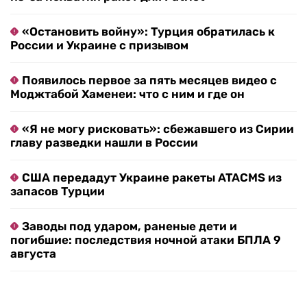
Объясняем происходящее. RTVI в Telegram
В Финляндии ответили на жалобы Украины
из-за нехватки ракет для Patriot
«Остановить войну»: Турция обратилась к
России и Украине с призывом
Появилось первое за пять месяцев видео с
Моджтабой Хаменеи: что с ним и где он
«Я не могу рисковать»: сбежавшего из Сирии
главу разведки нашли в России
США передадут Украине ракеты ATACMS из
запасов Турции