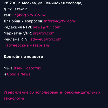
115280, г. Москва, ул. Ленинская слобода,
д. 26, этаж 2
тел:
+7 (499) 579-86-96
Для общих вопросов:
Infortvi@rtvi.com
Редакция RTVI:
news@rtvi.com
Маркетинг/PR:
pr@rtvi.com
Реклама RTVI:
adv-eu@rtvi.com
Партнерские материалы
Достойные новости
Мы в
Дзен.Новостях
и
Google.News
Уведомление об использовании рекомендательных
технологий