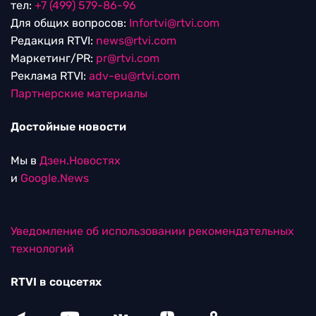
тел:
+7 (499) 579-86-96
Для общих вопросов:
Infortvi@rtvi.com
Редакция RTVI:
news@rtvi.com
Маркетинг/PR:
pr@rtvi.com
Реклама RTVI:
adv-eu@rtvi.com
Партнерские материалы
Достойные новости
Мы в
Дзен.Новостях
и
Google.News
Уведомление об использовании рекомендательных
технологий
RTVI в соцсетях