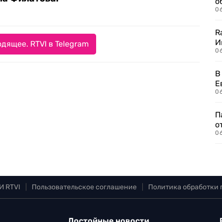
о
06
R
И
дящее. RTVI в Telegram
0
В
Е
06
П
о
06
И RTVI
|
Пользовательское соглашение
|
Политика обработки
Достойные новости