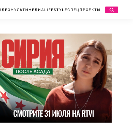
ИДЕО
МУЛЬТИМЕДИА
LIFESTYLE
СПЕЦПРОЕКТЫ