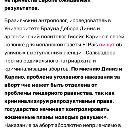
не принесла Европе ожидаемых
результатов
.
Бразильский антрополог, исследователь в
Университете Брауна Дебора Диниз и
аргентинский политолог Гисейе Карино в своей
колонке для испанской газеты El País
пишут
об
уличных выступлениях женщин Сальвадора
против радикального патриархата и
криминализации абортов.
По мнению Диниз и
Карино, проблема уголовного наказания за
аборт «не может быть отделена от
проблемы гендерного равенства, так как
криминализируя репродуктивные права,
государство начинает контролировать
жизненные планы молодых девушек»
.
Наказание за аборт абсолютно неприемлемо в