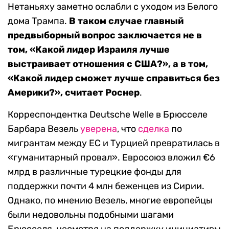
Нетаньяху заметно ослабли с уходом из Белого
дома Трампа.
В таком случае главный
предвыборный вопрос заключается не в
том, «Какой лидер Израиля лучше
выстраивает отношения с США?», а в том,
«Какой лидер сможет лучше справиться без
Америки?», считает Роснер
.
Корреспондентка Deutsche Welle в Брюсселе
Барбара Везель
уверена
, что
сделка
по
мигрантам между ЕС и Турцией превратилась в
«гуманитарный провал». Евросоюз вложил €6
млрд в различные турецкие фонды для
поддержки почти 4 млн беженцев из Сирии.
Однако, по мнению Везель, многие европейцы
были недовольны подобными шагами