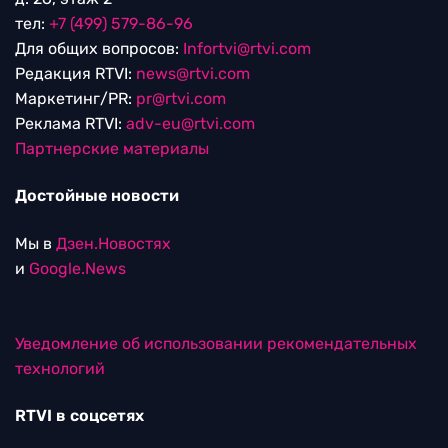
тел:
+7 (499) 579-86-96
Для общих вопросов:
Infortvi@rtvi.com
Редакция RTVI:
news@rtvi.com
Маркетинг/PR:
pr@rtvi.com
Реклама RTVI:
adv-eu@rtvi.com
Партнерские материалы
Достойные новости
Мы в
Дзен.Новостях
и
Google.News
Уведомление об использовании рекомендательных
технологий
RTVI в соцсетях