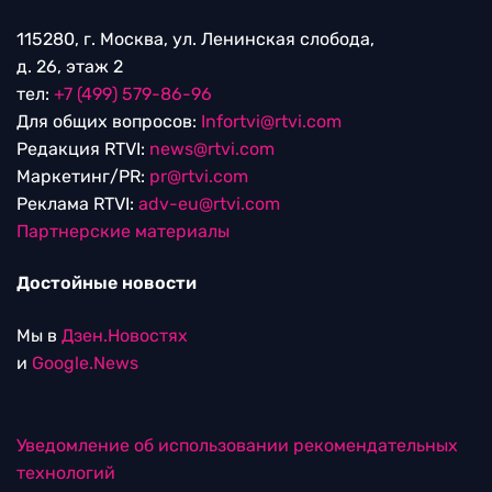
115280, г. Москва, ул. Ленинская слобода,
д. 26, этаж 2
тел:
+7 (499) 579-86-96
Для общих вопросов:
Infortvi@rtvi.com
Редакция RTVI:
news@rtvi.com
Маркетинг/PR:
pr@rtvi.com
Реклама RTVI:
adv-eu@rtvi.com
Партнерские материалы
Достойные новости
Мы в
Дзен.Новостях
и
Google.News
Уведомление об использовании рекомендательных
технологий