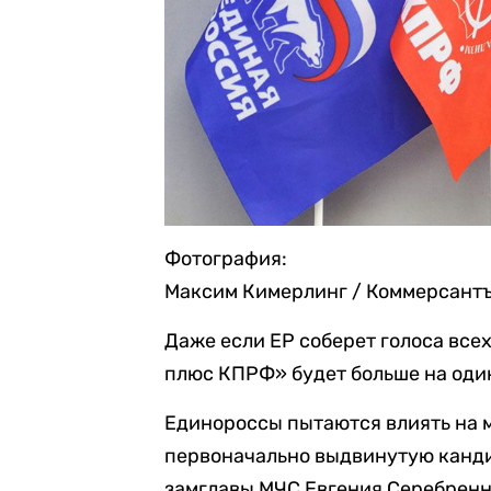
Фотография:
Максим Кимерлинг / Коммерсант
Даже если ЕР соберет голоса все
плюс КПРФ» будет больше на один
Единороссы пытаются влиять на 
первоначально выдвинутую канди
замглавы МЧС Евгения Серебренн