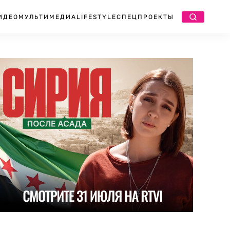
ИДЕО
МУЛЬТИМЕДИА
LIFESTYLE
СПЕЦПРОЕКТЫ