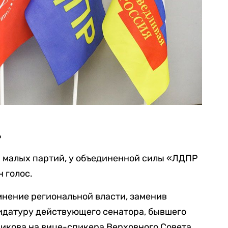
ъ
х малых партий, у объединенной силы «ЛДПР
 голос.
мнение региональной власти, заменив
датуру действующего сенатора, бывшего
икова на вице-спикера Верховного Совета