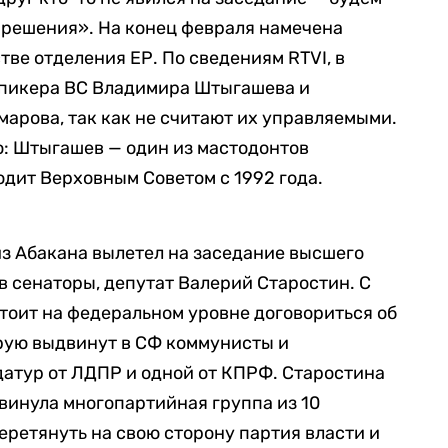
 решения». На конец февраля намечена
тве отделения ЕР. По сведениям RTVI, в
 спикера ВС Владимира Штыгашева и
марова, так как не считают их управляемыми.
то: Штыгашев — один из мастодонтов
одит Верховным Советом с 1992 года.
з Абакана вылетел на заседание высшего
в сенаторы, депутат Валерий Старостин. С
тоит на федеральном уровне договориться об
рую выдвинут в СФ коммунисты и
атур от ЛДПР и одной от КПРФ. Старостина
двинула многопартийная группа из 10
еретянуть на свою сторону партия власти и