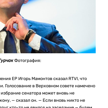
Турчак
Фотография:
ения ЕР Игорь Мамонтов сказал RTVI, что
и. Голосование в Верховном совете намечено
о избрание сенатора может вновь не
кону, — сказал он. — Если вновь никто не
друг кто-то не явился на заседание — будем