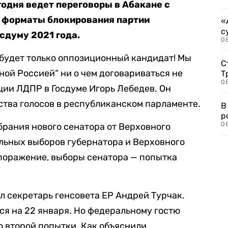
годня ведет переговоры в Абакане с
 форматы блокирования партии
«
с
сдуму 2021 года.
08
 будет только оппозиционный кандидат! Мы
С
ной Россией“ ни о чем договариваться не
Т
08
кции ЛДПР в Госдуме Игорь Лебедев. Он
нства голосов в республиканском парламенте.
В
р
08
брания нового сенатора от Верховного
льных выборов губернатора и Верховного
 поражение, выборы сенатора — попытка
л секретарь генсовета ЕР Андрей Турчак.
я на 22 января. Но федеральному гостю
о второй попытки. Как объяснили