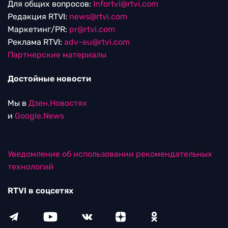
Для общих вопросов:
Infortvi@rtvi.com
Редакция RTVI:
news@rtvi.com
Маркетинг/PR:
pr@rtvi.com
Реклама RTVI:
adv-eu@rtvi.com
Партнерские материалы
Достойные новости
Мы в
Дзен.Новостях
и
Google.News
Уведомление об использовании рекомендательных
технологий
RTVI в соцсетях