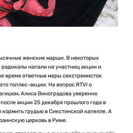
тысячные женские марши. В некоторых
е радикалы напали на участниц акции и
 же время ответные меры секстремисток
это топлес-акции. На вопрос RTVI о
нагишом, Алиса Виноградова уверенно
 после акции 25 декабря прошлого года в
 кормить грудью в Сикстинской капелле. А
раинскую церковь в Риме.