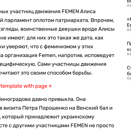
Б
0
тных участниц движения FEMEN Алиса
«
й парламент оплотом патриархата. Впрочем,
Е
взгляды, воинственные девушки вроде Алисы
0
не имеют: для них это такая же дата, как
П
ки уверяют, что с феминизмом у этих
к
ма организация Femen, напротив, исповедует
0
пецифическую. Сами участницы движения
С
читают это своим способом борьбы.
б
0
 template with page »
Виноградова давно привыкла. Она
в визита Петра Порошенко на Венский бал и
n, который принадлежит украинскому
есте с другими участницами FEMEN не просто