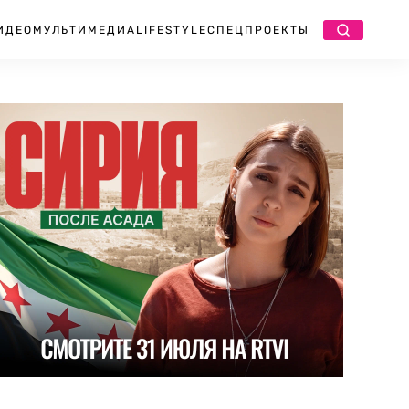
ИДЕО
МУЛЬТИМЕДИА
LIFESTYLE
СПЕЦПРОЕКТЫ