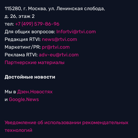
115280, г. Москва, ул. Ленинская слобода,
д. 26, этаж 2
тел:
+7 (499) 579-86-96
Для общих вопросов:
Infortvi@rtvi.com
Редакция RTVI:
news@rtvi.com
Маркетинг/PR:
pr@rtvi.com
Реклама RTVI:
adv-eu@rtvi.com
Партнерские материалы
Достойные новости
Мы в
Дзен.Новостях
и
Google.News
Уведомление об использовании рекомендательных
технологий