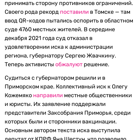
принимать сторону противников ограничений.
Своего рода рекорд
поставили
в Томске — там
ввод QR-кодов пытались оспорить в областном
суде 4760 местных жителей. В середине
декабря 2021 года суд отказал в
удовлетворении иска к администрации
региона, губернатору Сергею Жвачкину.
Теперь активисты
обжалуют
решение.
Судиться с губернатором решили и в
Приморском крае. Коллективный иск к Олегу
Кожемяко
направили
местные общественники
и юристы. Их заявление поддержали
представители Заксобрания Приморья, среди
которых были и сторонники вакцинации.
Основным автором текста иска выступила
депутат от КПРФ Яна Шестун, что позволило