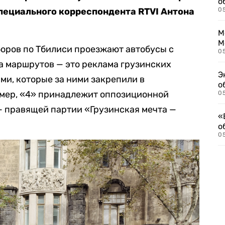
о
пециального корреспондента RTVI Антона
0
М
М
оров по Тбилиси проезжают автобусы с
05
ера маршрутов — это реклама грузинских
Э
и, которые за ними закрепили в
о
мер, «4» принадлежит оппозиционной
05
— правящей партии «Грузинская мечта —
«
о
05