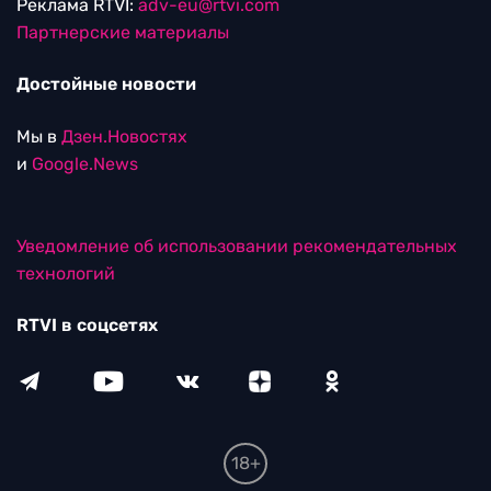
Реклама RTVI:
adv-eu@rtvi.com
Партнерские материалы
Достойные новости
Мы в
Дзен.Новостях
и
Google.News
Уведомление об использовании рекомендательных
технологий
RTVI в соцсетях
18+