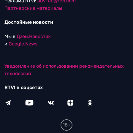
Реклама RTVI:
adv-eu@rtvi.com
Партнерские материалы
Достойные новости
Мы в
Дзен.Новостях
и
Google.News
Уведомление об использовании рекомендательных
технологий
RTVI в соцсетях
18+