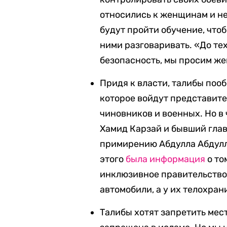
относились к женщинам и не
будут пройти обучение, чтоб
ними разговаривать. «До тех
безопасность, мы просим ж
Придя к власти, талибы поо
которое войдут представите
чиновников и военных. Но в
Хамид Карзай и бывший гла
примирению Абдулла Абдулл
этого
была информация
о то
инклюзивное правительство
автомобили, а у их телохра
Талибы хотят запретить ме