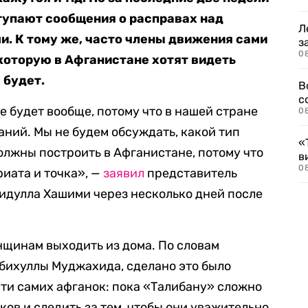
тупают сообщения о расправах над
Л
. К тому же, часто члены движения сами
з
0
 которую в Афганистане хотят видеть
 будет.
В
с
 будет вообще, потому что в нашей стране
0
аний. Мы не будем обсуждать, какой тип
«
лжны построить в Афганистане, потому что
в
0
риата и точка», —
заявил
представитель
идулла Хашими через несколько дней после
нщинам выходить из дома. По словам
бихуллы Муджахида, сделано это было
ти самих афганок: пока «Талибану» сложно
ков и следить за тем, чтобы они уважительно