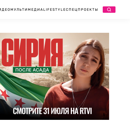
ИДЕО
МУЛЬТИМЕДИА
LIFESTYLE
СПЕЦПРОЕКТЫ