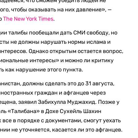
надеемся, что сможем убедить людей не
ого, чтобы оказывать на них давление», —
ю
The New York Times
.
ии талибы пообещали дать СМИ свободу, но
исты не должны нарушать нормы ислама и
нтересов. Однако открытым остается вопрос,
циональные интересы» и можно ли критику
ь как нарушение этого пункта.
анистан, должны сделать это до 31 августа,
иностранных граждан и афганцев через
ещена, заявил Забихулла Муджахид. Позже у
ель «Талибана» в Дохе Сухейль Шахин
х все в порядке с документами, смогут уехать
нии не уточняется, касается ли это афганцев.