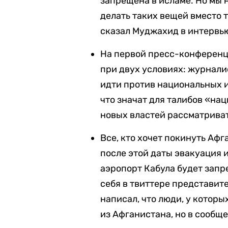
запрещена в исламе. Но мы 
делать таких вещей вместо т
сказал Муджахид в интервь
На первой пресс-конференц
при двух условиях: журнал
идти против национальных и
что значат для талибов «на
новых властей рассматриват
Все, кто хочет покинуть Афг
после этой даты эвакуация 
аэропорт Кабула будет запр
себя в твиттере представит
написал, что люди, у которы
из Афганистана, но в сообще