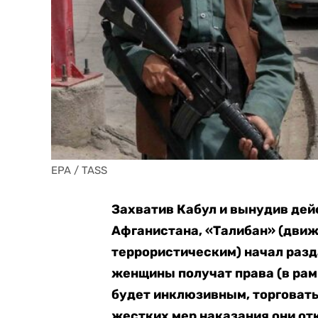
EPA / TASS
Захватив Кабул и вынудив де
Афганистана, «Талибан» (движ
террористическим) начал раз
женщины получат права (в рам
будет инклюзивным, торговать
жестких мер наказания они отк