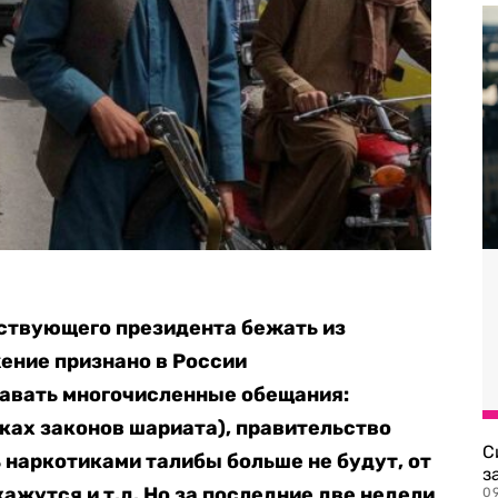
йствующего президента бежать из
ение признано в России
давать многочисленные обещания:
ках законов шариата), правительство
С
 наркотиками талибы больше не будут, от
з
ажутся и т.д. Но за последние две недели
0