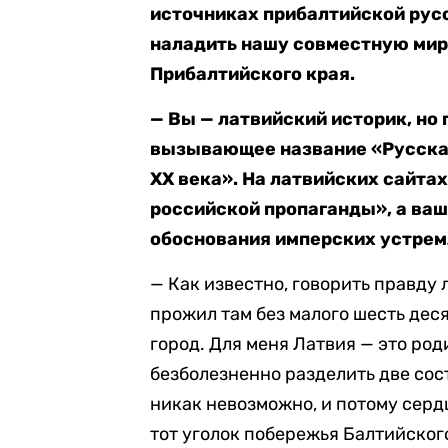
источниках прибалтийской рус
наладить нашу совместную мирн
Прибалтийского края.
—
Вы — латвийский историк, но 
вызывающее название «Русская
XX века». На латвийских сайта
российской пропаганды», а ваш
обоснования имперских устрем
— Как известно, говорить правду 
прожил там без малого шесть деся
город. Для меня Латвия — это род
безболезненно разделить две со
никак невозможно, и потому серд
тот уголок побережья Балтийского