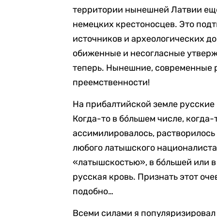
территории нынешней Латвии ещё д
немецких крестоносцев. Это под
источников и археологических док
обиженные и несогласные утвержд
теперь. Нынешние, современные р
преемственности!
На прибалтийской земле русские
Когда-то в бóльшем числе, когда-
ассимилировалось, растворилось
любого латышского националиста
«латышскостью», в бóльшей или в
русская кровь. Признать этот оч
подобно…
Всеми силами я популяризировал