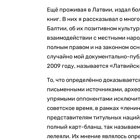
Ещё проживая в Латвии, издал бо
книг. В них я рассказывал о мно
Балтии, об их позитивном культу
взаимодействии с местными народ
полным правом и на законном осн
случайно мой документально-пуб
2009 году, называется «Латвийск
То, что определённо доказывает
письменными источниками, архео
упрямыми оппонентами исключите
советское время, в рамках «лени
представителям титульных наций
полный карт-бланш, так называе
лелеяли. Их мнение являлось опр