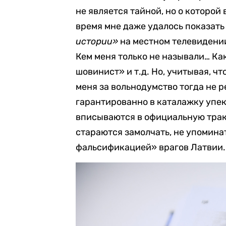
не является тайной, но о которой
время мне даже удалось показат
истории»
на местном телевидении
Кем меня только не называли… Ка
шовинист» и т.д. Но, учитывая, ч
меня за вольнодумство тогда не 
гарантированно в каталажку упек
вписываются в официальную тракт
стараются замолчать, не упомина
фальсификацией» врагов Латвии.