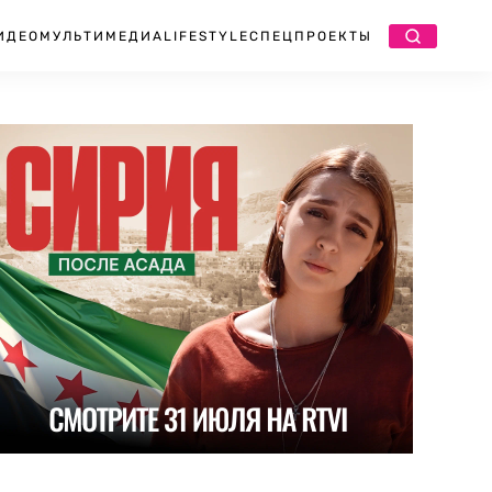
ИДЕО
МУЛЬТИМЕДИА
LIFESTYLE
СПЕЦПРОЕКТЫ