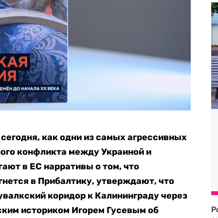
сегодня, как одни из самых агрессивных
ого конфликта между Украиной и
ают в ЕС нарративы о том, что
гнется в Прибалтику, утверждают, что
увалкский коридор к Калининграду через
йским историком Игорем Гусевым об
Р