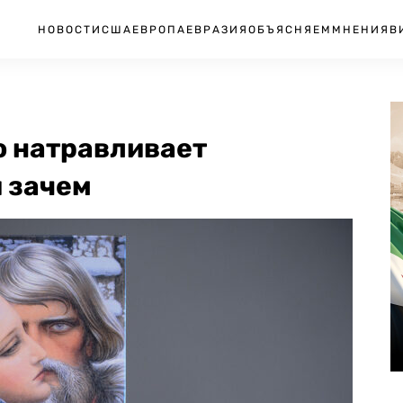
НОВОСТИ
США
ЕВРОПА
ЕВРАЗИЯ
ОБЪЯСНЯЕМ
МНЕНИЯ
В
о натравливает
 зачем