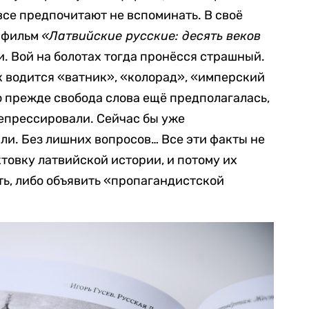
 все предпочитают не вспоминать. В своё
ь фильм
«Латвийские русские: десять веков
. Вой на болотах тогда пронёсся страшный.
к водится «ватник», «колорад», «имперский
то прежде свобода слова ещё предполагалась,
репрессировали. Сейчас бы уже
ли. Без лишних вопросов… Все эти факты не
овку латвийской истории, и потому их
ть, либо объявить «пропагандистской