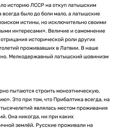
вало историю ЛССР на откуп латышским
 всегда было до боли мало, а латышские
поиском истины, но исключительно своими
ыми интересами». Величие и самомнение
 отрицания исторической роли других
толетий проживавших в Латвии. В наше
атно. Мелкодержавный латышский шовинизм
порно пытаются строить моноэтническую,
». Это при том, что Прибалтика всегда, на
о тысячелетий являлась местом проживания
й. Она никогда, ни при каких
ичной землёй. Русские проживали на