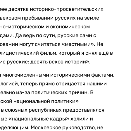
лее десятка историко-просветительских
говековом пребывании русских на земле
рно-историческом и экономическом
ами. Да ведь по сути, русские сами с
овании могут считаться «местными». Не
лицистический фильм, который я снял ещё в
ие русские: десять веков истории».
ся многочисленными историческими фактами,
логией, теперь прямо отрицается нашими
льно из-за политических причин. В
нской национальной политики»
 в союзных республиках предоставлялся
мые «национальные кадры» холили и
еделяющим. Московское руководство, не