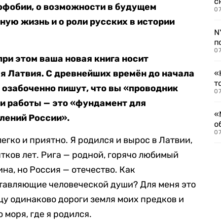
с
офобии, о возможности в будущем
07
ую жизнь и о роли русских в истории
N
п
07
при этом ваша новая книга носит
 Латвия. С древнейших времён до начала
«
т
х озабоченно пишут, что вы «проводник
07
и работы — это «фундамент для
«
лений России».
о
07
легко и приятно. Я родился и вырос в Латвии,
тков лет. Рига — родной, горячо любимый
ина, но Россия — отечество. Как
ставляющие человеческой души? Для меня это
цу одинаково дороги земля моих предков и
 моря, где я родился.