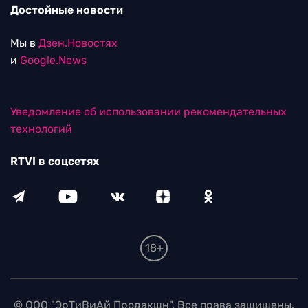
Достойные новости
Мы в
Дзен.Новостях
и
Google.News
Уведомление об использовании рекомендательных
технологий
RTVI в соцсетях
18+
© ООО "ЭрТиВиАй Продакшн". Все права защищены.