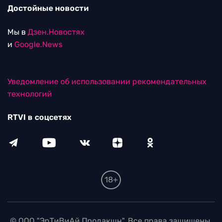
Достойные новости
Мы в
Дзен.Новостях
и
Google.News
Уведомление об использовании рекомендательных
технологий
RTVI в соцсетях
18+
© ООО "ЭрТиВиАй Продакшн". Все права защищены.