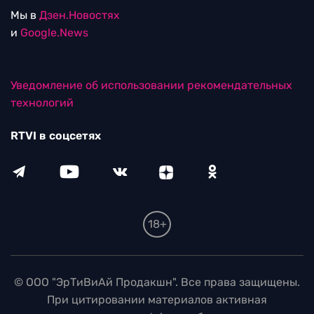
Редакция
115280, г. Москва, ул. Ленинская слобода,
д. 26, этаж 2
тел:
+7 (499) 579-86-96
Для общих вопросов:
Infortvi@rtvi.com
Редакция RTVI:
news@rtvi.com
Маркетинг/PR:
pr@rtvi.com
Реклама RTVI:
adv-eu@rtvi.com
Партнерские материалы
Достойные новости
Мы в
Дзен.Новостях
и
Google.News
Уведомление об использовании рекомендательных