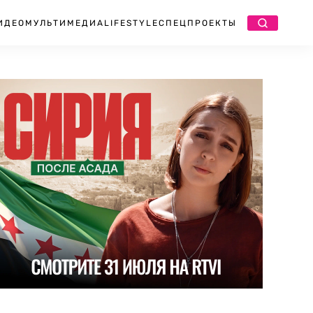
ИДЕО
МУЛЬТИМЕДИА
LIFESTYLE
СПЕЦПРОЕКТЫ