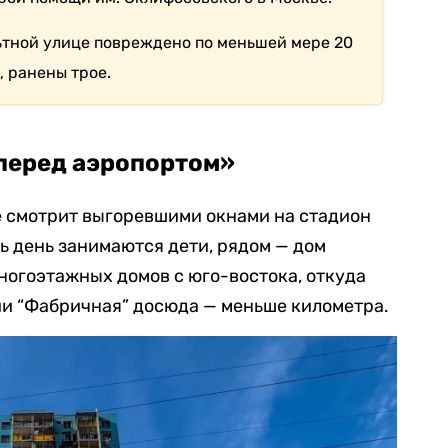
льтной улице повреждено по меньшей мере 20
, ранены трое.
 перед аэропортом»
е смотрит выгоревшими окнами на стадион
сь день занимаются дети, рядом — дом
многоэтажных домов с юго-востока, откуда
ции “Фабричная” досюда — меньше километра.