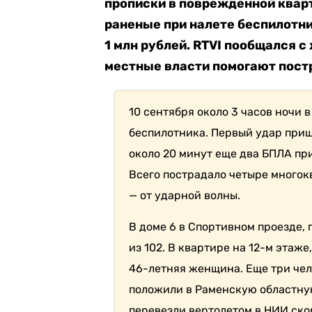
прописки в поврежденной кварт
раненые при налете беспилотн
1 млн рублей. RTVI пообщался с
местные власти помогают пост
10 сентября около 3 часов ночи 
беспилотника. Первый удар приш
около 20 минут еще два БПЛА пр
Всего пострадало четыре многок
— от ударной волны.
В доме 6 в Спортивном проезде,
из 102. В квартире на 12-м этаж
46-летняя женщина. Еще три чел
положили в Раменскую областную
перевезли вертолетом в НИИ ско