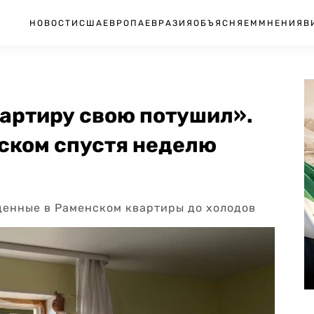
НОВОСТИ
США
ЕВРОПА
ЕВРАЗИЯ
ОБЪЯСНЯЕМ
МНЕНИЯ
В
вартиру свою потушил».
нском спустя неделю
денные в Раменском квартиры до холодов