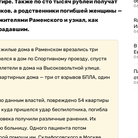
о
ире. Также по сто тысяч рублей получат
06
иков, а родственники погибшей женщины —
 жителями Раменского и узнал, как
R
И
радавшим.
0
В
в жилые дома в Раменском врезались три
Е
06
елся в дом по Спортивному проезду, спустя
илетели в дома на Высоковольтной улице.
П
вартирных дома — три от взрывов БПЛА, один
о
06
 по данным властей, повреждено 54 квартиры
е, куда пришелся удар беспилотника, погибла
овека получили различные ранения. Их
 больницу. Одного пациента потом
рой помощи им. Склифосовского в Москве.