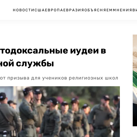
НОВОСТИ
США
ЕВРОПА
ЕВРАЗИЯ
ОБЪЯСНЯЕМ
МНЕНИЯ
В
ртодоксальные иудеи в
нной службы
 от призыва для учеников религиозных школ