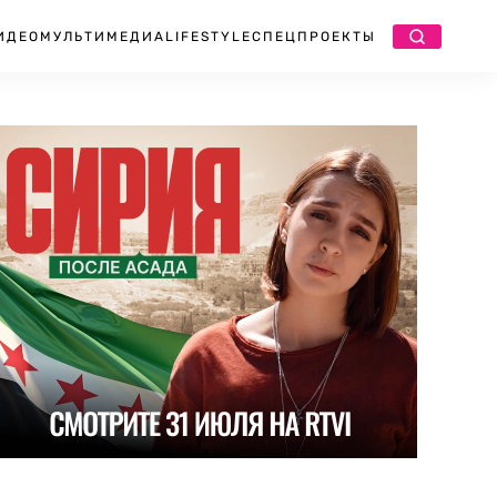
ИДЕО
МУЛЬТИМЕДИА
LIFESTYLE
СПЕЦПРОЕКТЫ