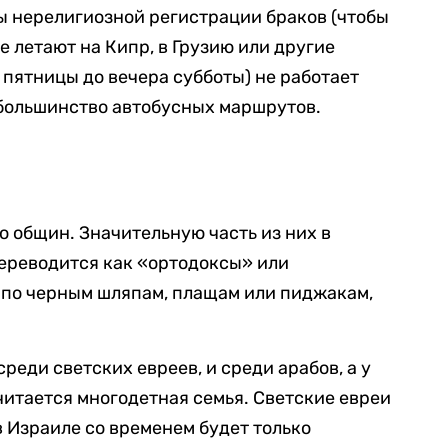
мы нерелигиозной регистрации браков (чтобы
 летают на Кипр, в Грузию или другие
а пятницы до вечера субботы) не работает
большинство автобусных маршрутов.
 общин. Значительную часть из них в
переводится как «ортодоксы» или
 по черным шляпам, плащам или пиджакам,
реди светских евреев, и среди арабов, а у
читается многодетная семья. Светские евреи
в Израиле со временем будет только