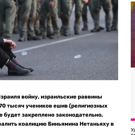
зраиля войну, израильские раввины
70 тысяч учеников ешив (религиозных
не будет закреплено законодательно,
валить коалицию Биньямина Нетаньяху в
У