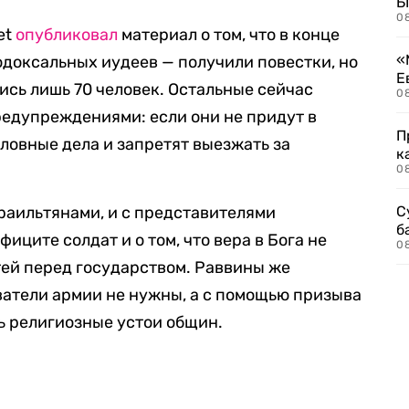
Б
0
et
опубликовал
материал о том, что в конце
«
одоксальных иудеев — получили повестки, но
Е
ись лишь 70 человек. Остальные сейчас
0
редупреждениями: если они не придут в
П
оловные дела и запретят выезжать за
к
0
зраильтянами, и с представителями
С
б
иците солдат и о том, что вера в Бога не
0
тей перед государством. Раввины же
ватели армии не нужны, а с помощью призыва
ь религиозные устои общин.