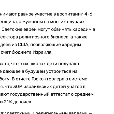
нимают равное участие в воспитании 4-6
женщина, а мужчины во многих случаях
Светские евреи могут обвинять харедим в
ь сектора религиозного бизнеса, а также
удеев из США, позволяющие харедим
а счет бюджета Израиля.
 то, что в их школах дети получают
не дающее в будущем устроиться на
ту. В отчете Госконтролера о системе
я, что 30% израильских детей учатся в
чают государственный аттестат о среднем
и 21% девочек.
ду светскими и религиозными евреями —