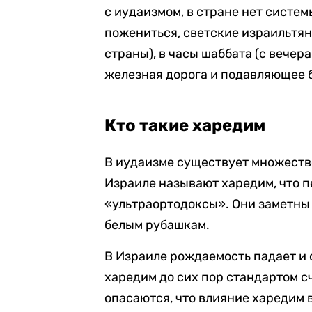
с иудаизмом, в стране нет систе
пожениться, светские израильтяне
страны), в часы шаббата (с вечер
железная дорога и подавляющее 
Кто такие харедим
В иудаизме существует множество
Израиле называют харедим, что 
«ультраортодоксы». Они заметны
белым рубашкам.
В Израиле рождаемость падает и с
харедим до сих пор стандартом с
опасаются, что влияние харедим 