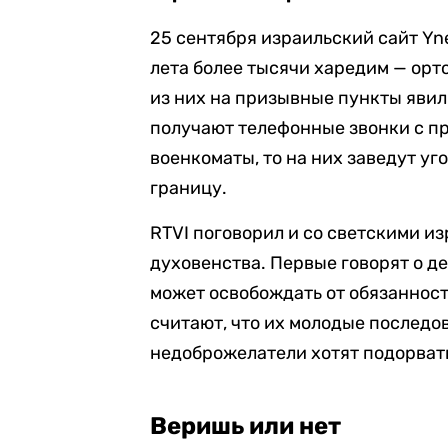
25 сентября израильский сайт Yn
лета более тысячи харедим — орт
из них на призывные пункты явил
получают телефонные звонки с п
военкоматы, то на них заведут уг
границу.
RTVI поговорил и со светскими и
духовенства. Первые говорят о деф
может освобождать от обязаннос
считают, что их молодые последо
недоброжелатели хотят подорват
Веришь или нет