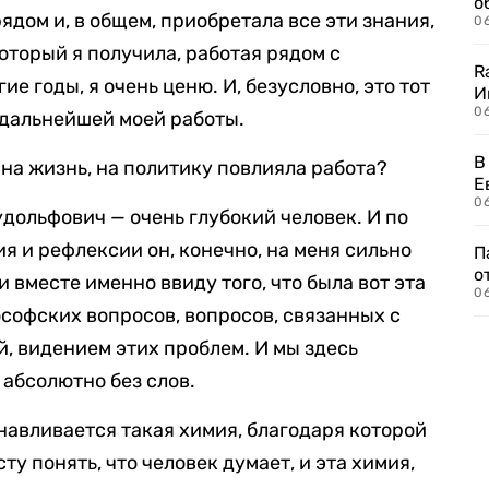
о
рядом и, в общем, приобретала все эти знания,
06
который я получила, работая рядом с
R
 годы, я очень ценю. И, безусловно, это тот
И
0
 дальнейшей моей работы.
В
на жизнь, на политику повлияла работа?
Е
06
удольфович — очень глубокий человек. И по
я и рефлексии он, конечно, на меня сильно
П
о
и вместе именно ввиду того, что была вот эта
06
ософских вопросов, вопросов, связанных с
, видением этих проблем. И мы здесь
 абсолютно без слов.
танавливается такая химия, благодаря которой
ту понять, что человек думает, и эта химия,