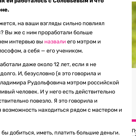
ак ей работалось с Соловьевым и что
оне.
жется, на ваши взгляды сильно повлиял
? Вы же с ним проработали больше
внем интервью вы
назвали
его мэтром и
ософом, а себя — его учеником.
аботали даже около 12 лет, если я не
олго. И, безусловно (я это говорила и
 Владимира Рудольфовича мэтром российской
ивый человек. И у него есть действительно
ствительно повезло. Я это говорила и
я возможность находиться рядом с мастером и
П
бы добиться, иметь, платить большие деньги.