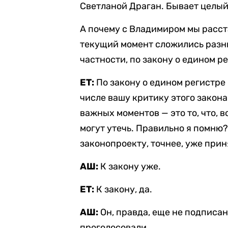
Светланой Драган. Бывает целый
А почему с Владимиром мы расста
текущий момент сложились разны
частности, по закону о едином 
ЕТ:
По закону о едином регистре 
числе вашу критику этого закона
важных моментов — это то, что, в
могут утечь. Правильно я помню?
законопроекту, точнее, уже при
АШ:
К закону уже.
ЕТ:
К закону, да.
АШ:
Он, правда, еще не подписа
проголосовали.