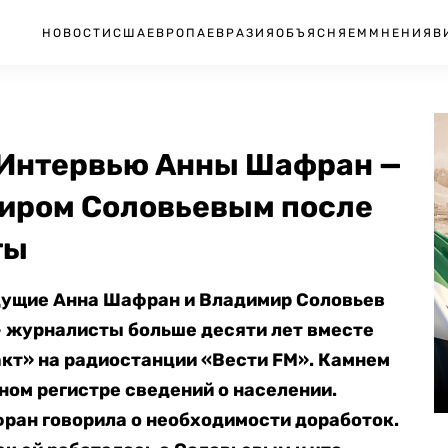
НОВОСТИ
США
ЕВРОПА
ЕВРАЗИЯ
ОБЪЯСНЯЕМ
МНЕНИЯ
В
. Интервью Анны Шафран —
миром Соловьевым после
ты
едущие Анна Шафран и Владимир Соловьев
 журналисты больше десяти лет вместе
кт» на радиостанции «Вести FM». Камнем
ном регистре сведений о населении.
фран говорила о необходимости доработок.