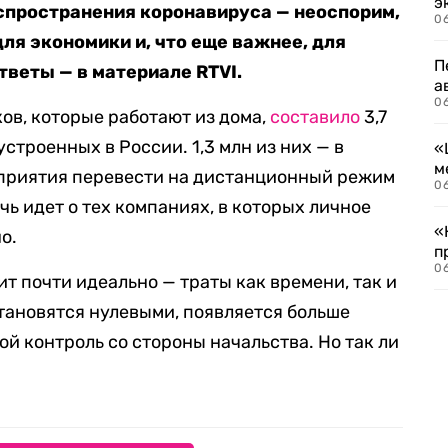
э
спространения коронавируса — неоспорим,
06
для экономики и, что еще важнее, для
П
тветы — в материале RTVI.
а
06
ов, которые работают из дома,
составило
3,7
устроенных в России. 1,3 млн из них — в
«
м
риятия перевести на дистанционный режим
06
чь идет о тех компаниях, в которых личное
«
о.
п
06
ит почти идеально — траты как времени, так и
становятся нулевыми, появляется больше
ой контроль со стороны начальства. Но так ли