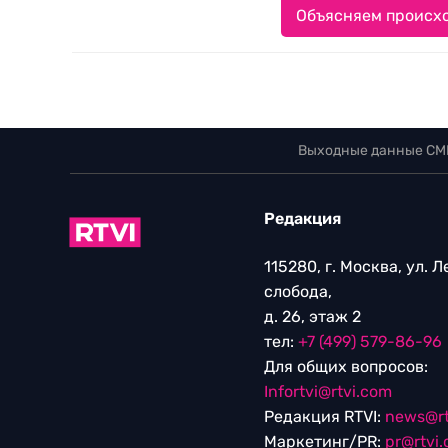
Объясняем происхо
Выходные данные СМ
Редакция
115280, г. Москва, ул. 
слобода,
д. 26, этаж 2
тел:
+7 (499) 579-86-96
Для общих вопросов:
Infortvi@rtvi.com
Редакция RTVI:
news@rt
Маркетинг/PR:
pr@rtvi