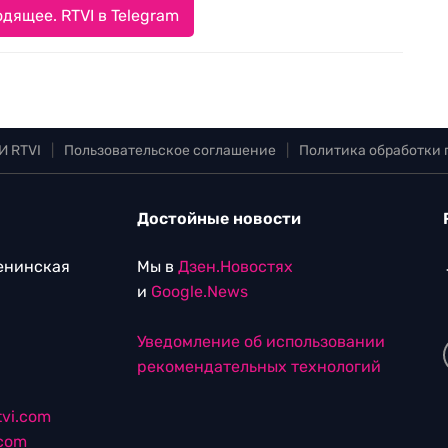
дящее. RTVI в Telegram
И RTVI
|
Пользовательское соглашение
|
Политика обработки
Достойные новости
Ленинская
Мы в
Дзен.Новостях
и
Google.News
Уведомление об использовании
рекомендательных технологий
vi.com
.com