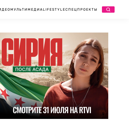
ИДЕО
МУЛЬТИМЕДИА
LIFESTYLE
СПЕЦПРОЕКТЫ