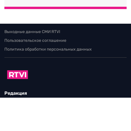
Выходные данные СМИ RTVI
Пользовательское соглашение
Политика обработки персональных данных
Редакция
115280, г. Москва, ул. Ленинская слобода,
д. 26, этаж 2
тел:
+7 (499) 579-86-96
Для общих вопросов:
Infortvi@rtvi.com