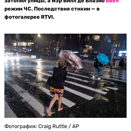
затопил улицы, а мэр Билл де Блазио
ввел
режим ЧС. Последствия стихии — в
фотогалерее RTVI.
Фотография: Craig Ruttle / AP