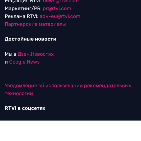
Редакция RTVI:
news@rtvi.com
Маркетинг/PR:
pr@rtvi.com
Реклама RTVI:
adv-eu@rtvi.com
Партнерские материалы
Достойные новости
Мы в
Дзен.Новостях
и
Google.News
Уведомление об использовании рекомендательных
технологий
RTVI в соцсетях