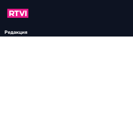
Редакция
115280, г. Москва, ул. Ленинская слобода,
д. 26, этаж 2
тел:
+7 (499) 579-86-96
Для общих вопросов:
Infortvi@rtvi.com
Редакция RTVI:
news@rtvi.com
Маркетинг/PR:
pr@rtvi.com
Реклама RTVI:
adv-eu@rtvi.com
Партнерские материалы
Достойные новости
Мы в
Дзен.Новостях