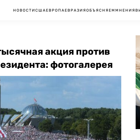
НОВОСТИ
США
ЕВРОПА
ЕВРАЗИЯ
ОБЪЯСНЯЕМ
МНЕНИЯ
В
тысячная акция против
резидента: фотогалерея