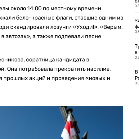
о
08
елы около 14:00 по местному времени
ержали бело-красные флаги, ставшие одним из
«
юди скандировали лозунги «Уходи!», «Верым,
ф
0
в автозак», а также подпевали песне
Т
в
08
сникова, соратница кандидата в
й. Она потребовала прекратить насилие,
В
я прошлых акций и проведения «новых и
Р
08