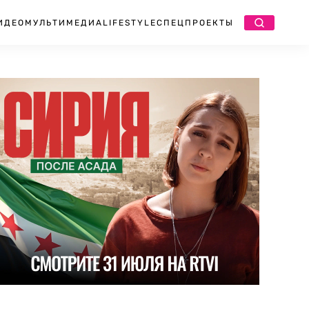
ИДЕО
МУЛЬТИМЕДИА
LIFESTYLE
СПЕЦПРОЕКТЫ