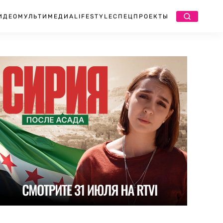
ИДЕО
МУЛЬТИМЕДИА
LIFESTYLE
СПЕЦПРОЕКТЫ