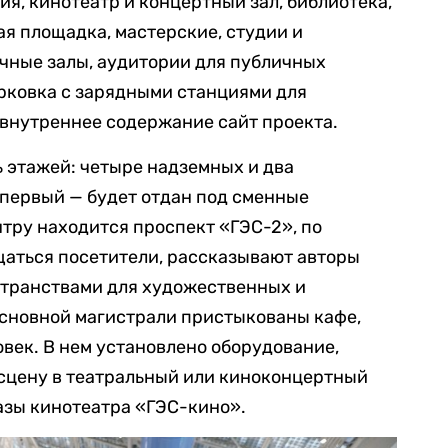
ия, кинотеатр и концертный зал, библиотека,
ая площадка, мастерские, студии и
чные залы, аудитории для публичных
рковка с зарядными станциями для
 внутреннее содержание сайт проекта.
 этажей: четыре надземных и два
 первый — будет отдан под сменные
нтру находится проспект «ГЭС-2», по
щаться посетители, рассказывают авторы
странствами для художественных и
основной магистрали пристыкованы кафе,
овек. В нем установлено оборудование,
сцену в театральный или киноконцертный
казы кинотеатра «ГЭС-кино».