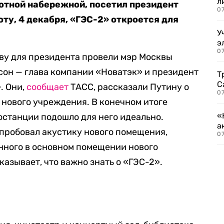
л
отной набережной, посетил президент
07
ту, 4 декабря, «ГЭС-2» откроется для
У
э
07
ву для президента провели мэр Москвы
сон — глава компании «Новатэк» и президент
Т
С
. Они,
сообщает
ТАСС, рассказали Путину о
07
 нового учреждения. В конечном итоге
«
останции подошло для него идеально.
а
опробовал акустику нового помещения,
07
нного в основном помещении нового
казывает, что важно знать о «ГЭС-2».