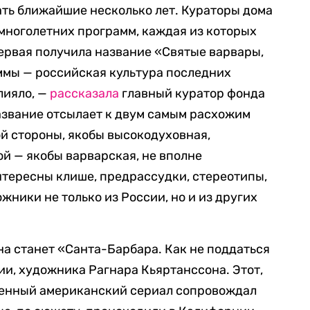
лать ближайшие несколько лет. Кураторы дома
многолетних программ, каждая из которых
Первая получила название «Святые варвары,
ммы — российская культура последних
лияло, —
рассказала
главный куратор фонда
азвание отсылает к двум самым расхожим
ой стороны, якобы высокодуховная,
ой — якобы варварская, не вполне
нтересны клише, предрассудки, стереотипы,
ники не только из России, но и из других
а станет «Санта-Барбара. Как не поддаться
и, художника Рагнара Кьяртанссона. Этот,
енный американский сериал сопровождал