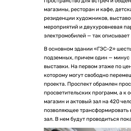
Пространство для встреч и общен
магазины, ресторан и кафе, детск
резиденции художников, выставо
мероприятий и двухуровневая па
электромобилей — так описывает
В основном здании «ГЭС-2» шесть
подземных, причем один — минус
выставки. На первом этаже по це
которому могут свободно переме
проекта. Проспект обрамлен про
просветительских программ, а к 
магазин и актовый зал на 420 чел
позволяющее трансформировать 
зал. В нем будут проводиться по