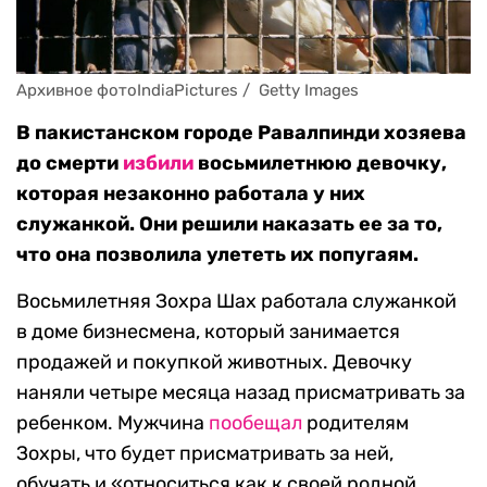
Архивное фотоIndiaPictures /  Getty Images
В пакистанском городе Равалпинди хозяева
до смерти
избили
восьмилетнюю девочку,
которая незаконно работала у них
служанкой. Они решили наказать ее за то,
что она позволила улететь их попугаям.
Восьмилетняя Зохра Шах работала служанкой
в доме бизнесмена, который занимается
продажей и покупкой животных. Девочку
наняли четыре месяца назад присматривать за
ребенком. Мужчина
пообещал
родителям
Зохры, что будет присматривать за ней,
обучать и «относиться как к своей родной