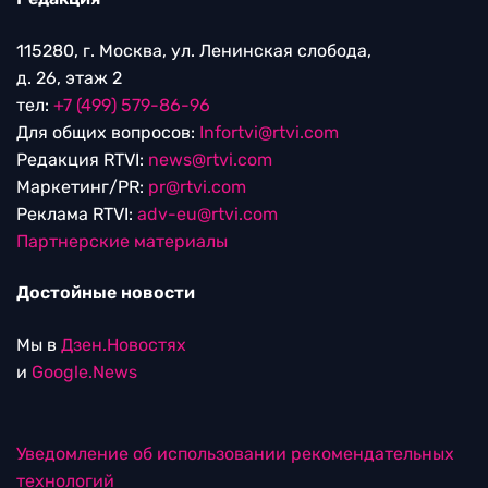
115280, г. Москва, ул. Ленинская слобода,
д. 26, этаж 2
тел:
+7 (499) 579-86-96
Для общих вопросов:
Infortvi@rtvi.com
Редакция RTVI:
news@rtvi.com
Маркетинг/PR:
pr@rtvi.com
Реклама RTVI:
adv-eu@rtvi.com
Партнерские материалы
Достойные новости
Мы в
Дзен.Новостях
и
Google.News
Уведомление об использовании рекомендательных
технологий